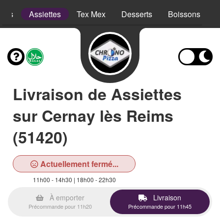
opes
Assiettes
Tex Mex
Desserts
Boissons
Livraison de Assiettes
sur Cernay lès Reims
(51420)
Actuellement fermé...
11h00 - 14h30 | 18h00 - 22h30
À emporter
Livraison
Précommande pour 11h20
Précommande pour 11h45