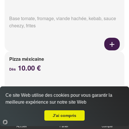
Base tomate, fromage, viande hachée, kebab, sauce
cheezy, frites
Pizza méxicaine
10.00 €
Dès
Base sauce barbecue, fromage, viande hachée,
Ce site Web utilise des cookies pour vous garantir la
chorizo, poivrons
meilleure expérience sur notre site Web
Livraison sur Cernay lès Reims
J'ai compris
Accueil
Panier
Compte