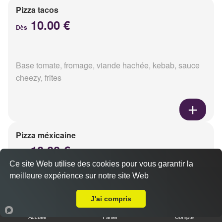
Pizza tacos
10.00 €
Dès
Base tomate, fromage, viande hachée, kebab, sauce
cheezy, frites
Pizza méxicaine
10.00 €
Dès
Ce site Web utilise des cookies pour vous garantir la
meilleure expérience sur notre site Web
A Emporter sur Champfleury
Base sauce barbecue, fromage, viande hachée,
J'ai compris
chorizo, poivrons
Accueil
Panier
Compte