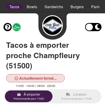
s
Tacos
Bowls
Sandwichs
Burgers
Paninis
Tacos à emporter
proche Champfleury
(51500)
Actuellement fermé...
11h00 - 14h30 | 18h00 - 22h30
À emporter
Livraison
Précommande pour 11h20
Précommande pour 11h45