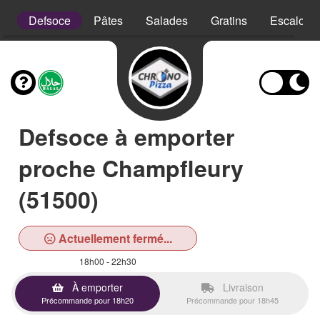
is
Defsoce
Pâtes
Salades
Gratins
Escalope
Defsoce à emporter
proche Champfleury
(51500)
Actuellement fermé...
18h00 - 22h30
À emporter
Livraison
Précommande pour 18h20
Précommande pour 18h45