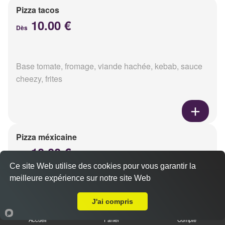
Pizza tacos
10.00 €
Dès
Base tomate, fromage, viande hachée, kebab, sauce
cheezy, frites
Pizza méxicaine
10.00 €
Dès
Ce site Web utilise des cookies pour vous garantir la
meilleure expérience sur notre site Web
A Emporter sur Champfleury
Base sauce barbecue, fromage, viande hachée,
J'ai compris
chorizo, poivrons
Accueil
Panier
Compte