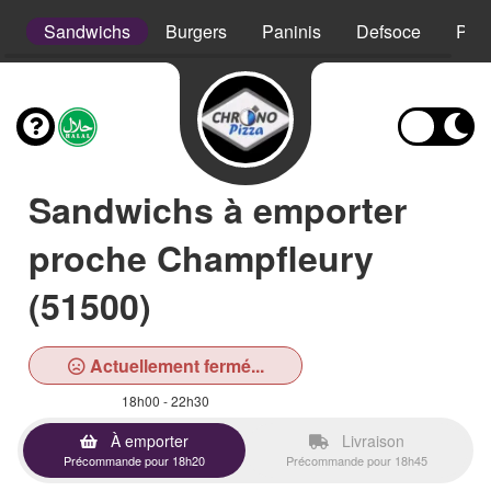
s
Sandwichs
Burgers
Paninis
Defsoce
Pât
Sandwichs à emporter
proche Champfleury
(51500)
Actuellement fermé...
18h00 - 22h30
À emporter
Livraison
Précommande pour 18h20
Précommande pour 18h45