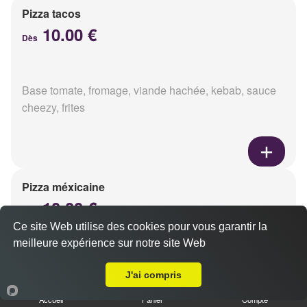
Pizza tacos
10.00 €
Dès
Base tomate, fromage, viande hachée, kebab, sauce
cheezy, frites
Pizza méxicaine
10.00 €
Dès
Ce site Web utilise des cookies pour vous garantir la
meilleure expérience sur notre site Web
A Emporter sur Champfleury
Base sauce barbecue, fromage, viande hachée,
J'ai compris
chorizo, poivrons
Accueil
Panier
Compte