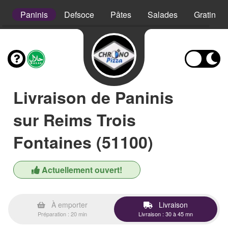
s
Paninis
Defsoce
Pâtes
Salades
Gratins
Livraison de Paninis
sur Reims Trois
Fontaines (51100)
Actuellement ouvert!
À emporter
Livraison
Préparation : 20 min
Livraison : 30 à 45 mn