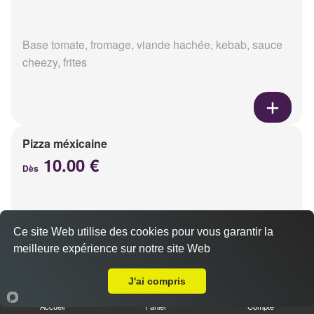
Base tomate, fromage, viande hachée, kebab, sauce
cheezy, frites
Pizza méxicaine
10.00 €
Dès
Base sauce barbecue, fromage, viande hachée,
Ce site Web utilise des cookies pour vous garantir la
chorizo, poivrons
meilleure expérience sur notre site Web
Livraison sur Reims Trois Fontaines
J'ai compris
Accueil
Panier
Compte