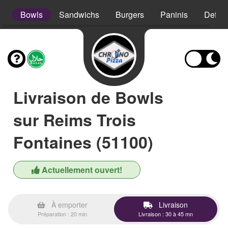
s
Bowls
Sandwichs
Burgers
Paninis
Defso
Livraison de Bowls
sur Reims Trois
Fontaines (51100)
Actuellement ouvert!
À emporter
Livraison
Préparation : 20 min
Livraison : 30 à 45 mn