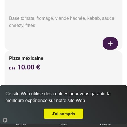
Base tomate, fromage, viande hachée, kebab, sauce
cheezy, frites
Pizza méxicaine
10.00 €
Dès
Base sauce barbecue, fromage, viande hachée,
Ce site Web utilise des cookies pour vous garantir la
chorizo, poivrons
meilleure expérience sur notre site Web
Livraison sur Reims Trois Fontaines
J'ai compris
Accueil
Panier
Compte