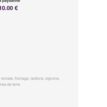
a paysanne
10.00 €
 tomate, fromage, lardons, oignons,
es de terre