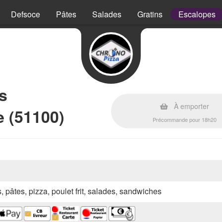
Defsoce
Pâtes
Salades
Gratins
Escalopes
s
À emporter
 (51100)
Précommande pour 18h20
s, pâtes, pizza, poulet frit, salades, sandwiches