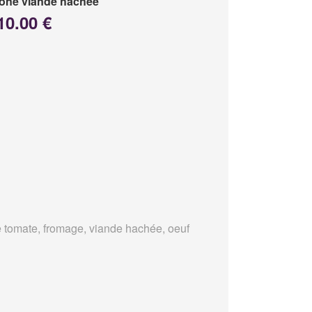
one viande hachée
10.00 €
 tomate, fromage, viande hachée, oeuf