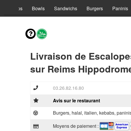
s
Tacos
Bowls
Sandwichs
Burgers
Paninis
Livraison de Escalope
sur Reims Hippodrome
03.26.82.16.80
Avis sur le restaurant
Burgers, halal, italien, kebabs, panini
Moyens de paiement :