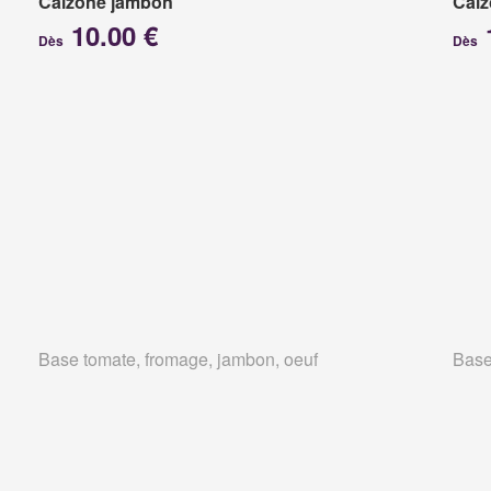
Calzone jambon
Calz
10.00 €
Dès
Dès
Base tomate, fromage, jambon, oeuf
Base