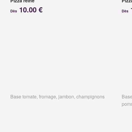
Pizza reine
Pizz
10.00 €
Dès
Dès
Base tomate, fromage, jambon, champignons
Base
pomm