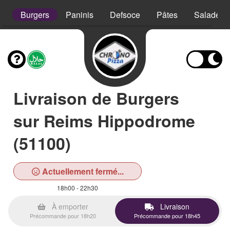
s
Burgers
Paninis
Defsoce
Pâtes
Salades
Livraison de Burgers
sur Reims Hippodrome
(51100)
Actuellement fermé...
18h00 - 22h30
À emporter
Livraison
Précommande pour 18h20
Précommande pour 18h45