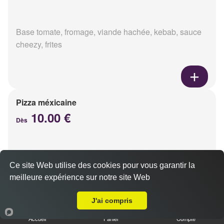
Base tomate, fromage, viande hachée, kebab, sauce
cheezy, frites
Pizza méxicaine
10.00 €
Dès
Base sauce barbecue, fromage, viande hachée,
Ce site Web utilise des cookies pour vous garantir la
chorizo, poivrons
meilleure expérience sur notre site Web
Livraison sur Reims Hippodrome
J'ai compris
Accueil
Panier
Compte