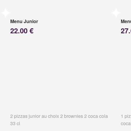
Menu Junior
Menu
22.00 €
27.
2 pizzas junior au choix 2 brownies 2 coca cola
1 pi
33 cl
coca