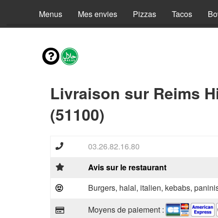
Menus
Mes envies
Pizzas
Tacos
Bo
Livraison sur Reims 
(51100)
03.26.82.16.80
Avis sur le restaurant
Burgers, halal, italien, kebabs, panini
Moyens de paiement :