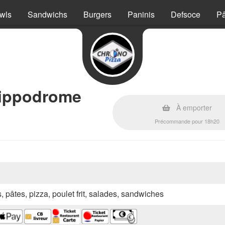
wls
Sandwichs
Burgers
Paninis
Defsoce
Pâ
Hippodrome
À emporter
Précommande pour 18h20
s, pâtes, pizza, poulet frit, salades, sandwiches