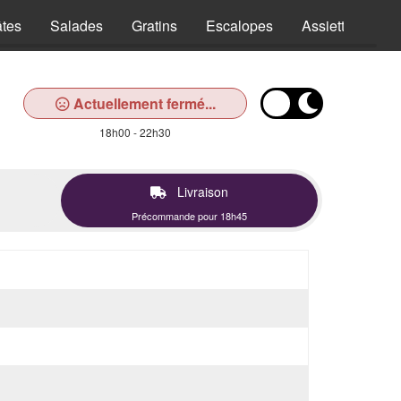
tes
Salades
Gratins
Escalopes
Assiettes
T
Actuellement fermé...
18h00 - 22h30
Livraison
Précommande pour 18h45