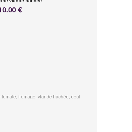
one viande hachée
10.00 €
 tomate, fromage, viande hachée, oeuf