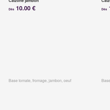
Calzone jambon
Calz
10.00 €
Dès
Dès
Base tomate, fromage, jambon, oeuf
Base