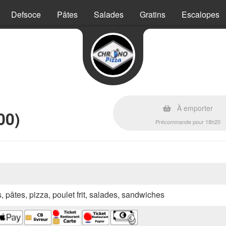
Defsoce
Pâtes
Salades
Gratins
Escalopes
À emporter
00)
Précommande pour 18h20
s, pâtes, pizza, poulet frit, salades, sandwiches