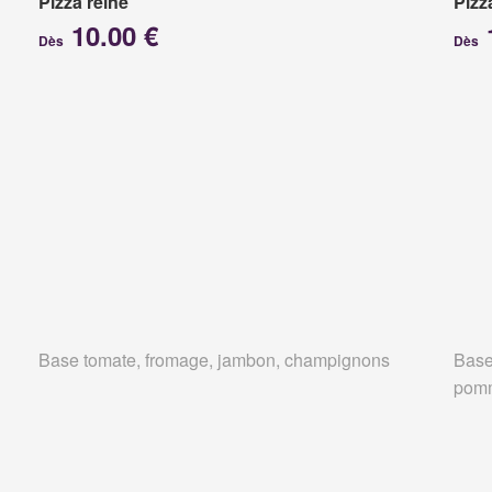
Pizza reine
Pizz
10.00 €
Dès
Dès
Base tomate, fromage, jambon, champignons
Base
pomm