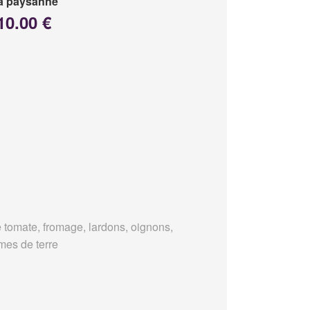
a paysanne
10.00 €
 tomate, fromage, lardons, oignons,
es de terre