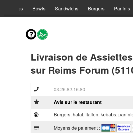
s
Tacos
Bowls
Sandwichs
Burgers
Paninis
Livraison de Assiettes
sur Reims Forum (511
03.26.82.16.80
Avis sur le restaurant
Burgers, halal, italien, kebabs, panini
Moyens de paiement :