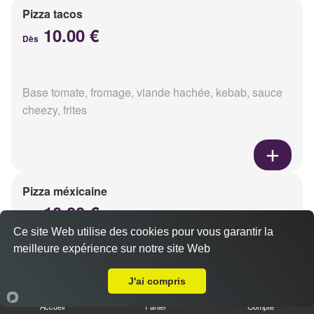
Pizza tacos
10.00 €
Dès
Base tomate, fromage, viande hachée, kebab, sauce
cheezy, frites
Pizza méxicaine
10.00 €
Dès
Ce site Web utilise des cookies pour vous garantir la
meilleure expérience sur notre site Web
A Emporter sur Reims Forum
Base sauce barbecue, fromage, viande hachée,
J'ai compris
chorizo, poivrons
Accueil
Panier
Compte