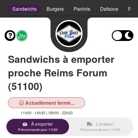
s
Sandwichs
Burgers
Paninis
Defsoce
Pât
Sandwichs à emporter
proche Reims Forum
(51100)
Actuellement fermé...
11h00 - 14h30 | 18h00 - 22h30
À emporter
Livraison
Précommande pour 11h20
Précommande pour 11h45