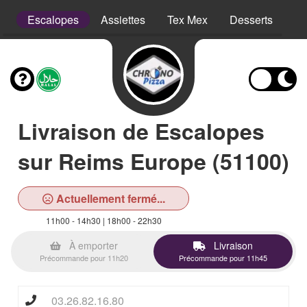
ns
Escalopes
Assiettes
Tex Mex
Desserts
Bo
Livraison de Escalopes
sur Reims Europe (51100)
Actuellement fermé...
11h00 - 14h30 | 18h00 - 22h30
À emporter
Livraison
Précommande pour 11h20
Précommande pour 11h45
03.26.82.16.80