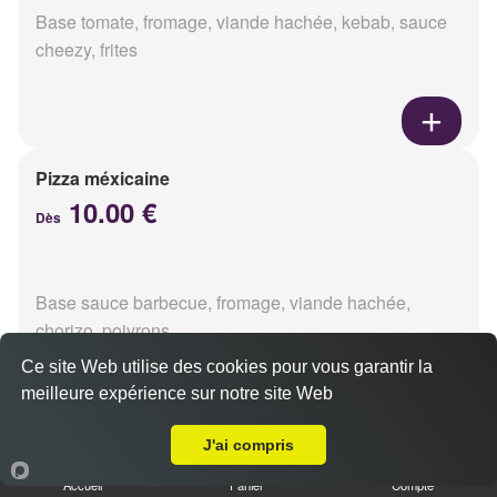
Base tomate, fromage, viande hachée, kebab, sauce
cheezy, frites
Pizza méxicaine
10.00 €
Dès
Base sauce barbecue, fromage, viande hachée,
chorizo, poivrons
Ce site Web utilise des cookies pour vous garantir la
meilleure expérience sur notre site Web
Livraison sur Reims Europe
J'ai compris
Pizza venizia
10.00 €
Accueil
Panier
Compte