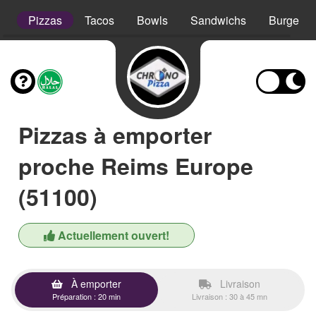
s
Pizzas
Tacos
Bowls
Sandwichs
Burgers
Pizzas à emporter
proche Reims Europe
(51100)
Actuellement ouvert!
À emporter
Livraison
Préparation : 20 min
Livraison : 30 à 45 mn