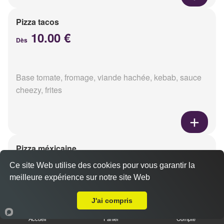
Pizza tacos
10.00 €
Dès
Base tomate, fromage, viande hachée, kebab, sauce
cheezy, frites
Pizza méxicaine
10.00 €
Ce site Web utilise des cookies pour vous garantir la
Dès
meilleure expérience sur notre site Web
A Emporter sur Reims Europe
J'ai compris
Base sauce barbecue, fromage, viande hachée,
chorizo, poivrons
Accueil
Panier
Compte