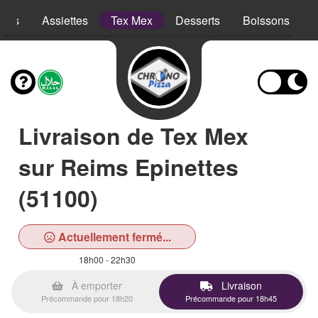
opes
Assiettes
Tex Mex
Desserts
Boissons
Livraison de Tex Mex
sur Reims Epinettes
(51100)
Actuellement fermé...
18h00 - 22h30
À emporter
Livraison
Précommande pour 18h20
Précommande pour 18h45