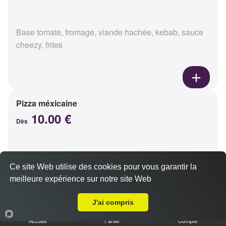
Base tomate, fromage, viande hachée, kebab, sauce
cheezy, frites
Pizza méxicaine
10.00 €
Dès
Base sauce barbecue, fromage, viande hachée,
Ce site Web utilise des cookies pour vous garantir la
chorizo, poivrons
meilleure expérience sur notre site Web
Livraison sur Reims Epinettes
J'ai compris
Accueil
Panier
Compte