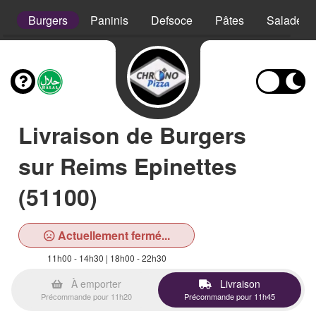
s
Burgers
Paninis
Defsoce
Pâtes
Salades
Livraison de Burgers
sur Reims Epinettes
(51100)
Actuellement fermé...
11h00 - 14h30 | 18h00 - 22h30
À emporter
Livraison
Précommande pour 11h20
Précommande pour 11h45