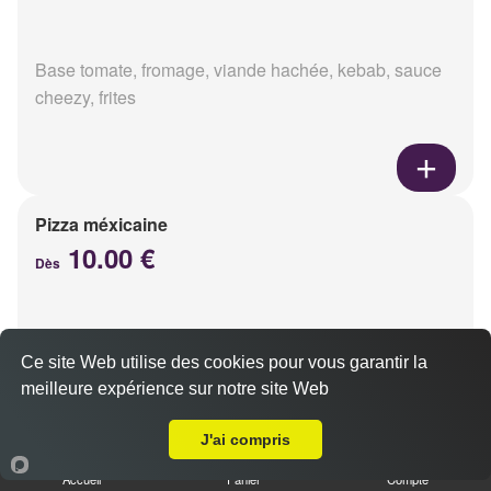
Base tomate, fromage, viande hachée, kebab, sauce
cheezy, frites
Pizza méxicaine
10.00 €
Dès
Base sauce barbecue, fromage, viande hachée,
Ce site Web utilise des cookies pour vous garantir la
chorizo, poivrons
meilleure expérience sur notre site Web
Livraison sur Reims Epinettes
J'ai compris
Accueil
Panier
Compte