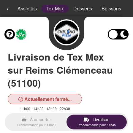
opes
Assiettes
Tex Mex
Desserts
Boissons
Livraison de Tex Mex
sur Reims Clémenceau
(51100)
Actuellement fermé...
11h00 - 14h30 | 18h00 - 22h30
À emporter
Livraison
Précommande pour 11h20
Précommande pour 11h45