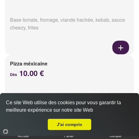
Base tomate, fromage, viande hachée, kebab, sauce
cheezy, frites
Pizza méxicaine
10.00 €
Dès
Base sauce barbecue, fromage, viande hachée,
Ce site Web utilise des cookies pour vous garantir la
chorizo, poivrons
meilleure expérience sur notre site Web
Livraison sur Reims Clémenceau
J'ai compris
Accueil
Panier
Compte