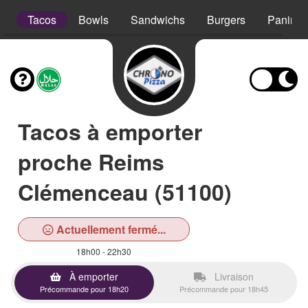
s
Tacos
Bowls
Sandwichs
Burgers
Paninis
Tacos à emporter
proche Reims
Clémenceau (51100)
Actuellement fermé...
18h00 - 22h30
À emporter
Livraison
Précommande pour 18h20
Précommande pour 18h45