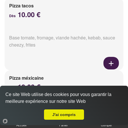
Pizza tacos
10.00 €
Dès
Base tomate, fromage, viande hachée, kebab, sauce
cheezy, frites
Pizza méxicaine
10.00 €
Dès
Ce site Web utilise des cookies pour vous garantir la
meilleure expérience sur notre site Web
A Emporter sur Reims Clémenceau
Base sauce barbecue, fromage, viande hachée,
J'ai compris
chorizo, poivrons
Accueil
Panier
Compte