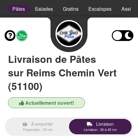
e
Pâtes
Salades
Gratins
Escalopes
Assiett
Livraison de Pâtes
sur Reims Chemin Vert
(51100)
Actuellement ouvert!
À emporter
Livraison
Préparation : 20 min
Livraison : 30 à 45 mn