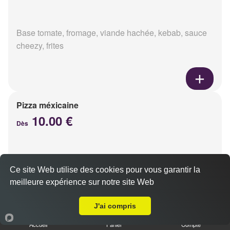
Base tomate, fromage, viande hachée, kebab, sauce
cheezy, frites
Pizza méxicaine
10.00 €
Dès
Base sauce barbecue, fromage, viande hachée,
Ce site Web utilise des cookies pour vous garantir la
chorizo, poivrons
meilleure expérience sur notre site Web
Livraison sur Reims Chemin Vert
J'ai compris
Accueil
Panier
Compte