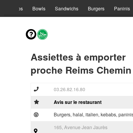
s
Tacos
Bowls
Sandwichs
Burgers
Paninis
Assiettes à emporter
proche Reims Chemin 
03.26.82.16.80
Avis sur le restaurant
Burgers, halal, italien, kebabs, panini
165, Avenue Jean Jaurès