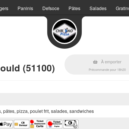
gers
Paninis
Defsoce
Pâtes
Salades
Gratin
À emporter
ould (51100)
Précommande pour 18h20
s, pâtes, pizza, poulet frit, salades, sandwiches