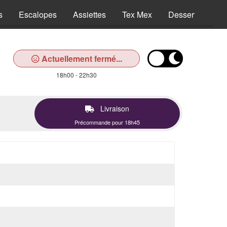
s
Escalopes
Assiettes
Tex Mex
Desserts
Bo
Actuellement fermé...
18h00 - 22h30
Livraison
Précommande pour 18h45