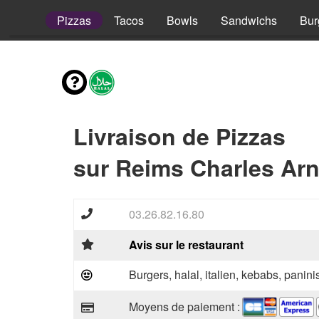
envies
Pizzas
Tacos
Bowls
Sandwichs
Bur
Livraison de Pizzas
sur Reims Charles Arn
03.26.82.16.80
Avis sur le restaurant
Burgers, halal, italien, kebabs, panini
Moyens de paiement :