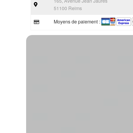
165, Avenue Jean Jaurès
51100 Reims
Moyens de paiement :