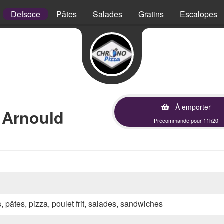
Defsoce
Pâtes
Salades
Gratins
Escalopes
À emporter
 Arnould
Précommande pour 11h20
s, pâtes, pizza, poulet frit, salades, sandwiches