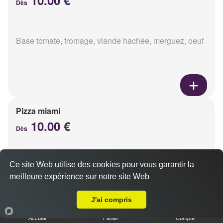
Dès
Base tomate, fromage, viande hachée, merguez, oeuf
Pizza miami
10.00 €
Dès
Ce site Web utilise des cookies pour vous garantir la
Base tomate, fromage, chorizo, oeuf
meilleure expérience sur notre site Web
Livraison sur Reims Charles Arnould
J'ai compris
Accueil
Panier
Compte