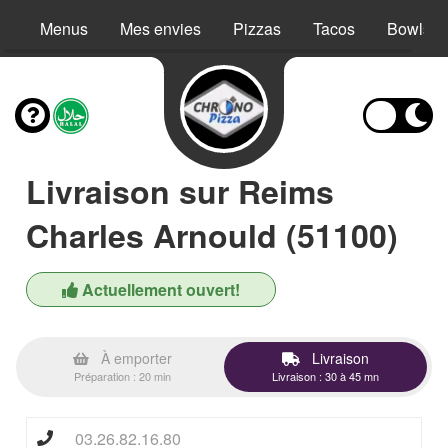
Menus
Mes envies
Pizzas
Tacos
Bowls
Livraison sur Reims
Charles Arnould (51100)
Actuellement ouvert!
À emporter
Livraison
Préparation : 20 min
Livraison : 30 à 45 mn
03.26.82.16.80