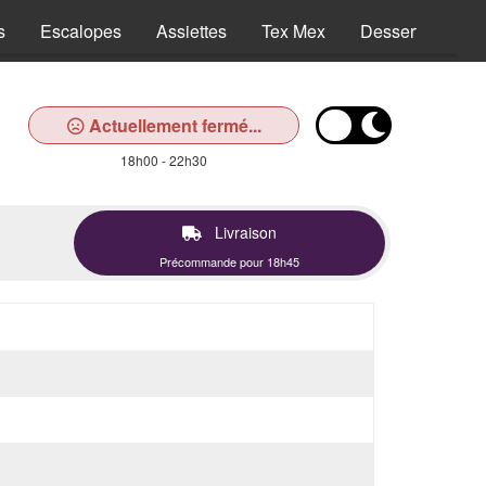
s
Escalopes
Assiettes
Tex Mex
Desserts
Bo
Actuellement fermé...
18h00 - 22h30
Livraison
Précommande pour 18h45