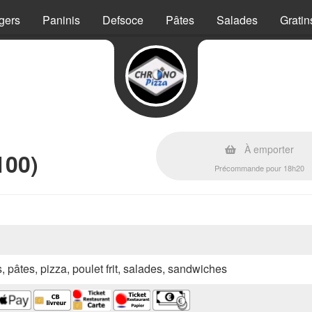
gers
Paninis
Defsoce
Pâtes
Salades
Gratin
À emporter
100)
Précommande pour 18h20
s, pâtes, pizza, poulet frit, salades, sandwiches