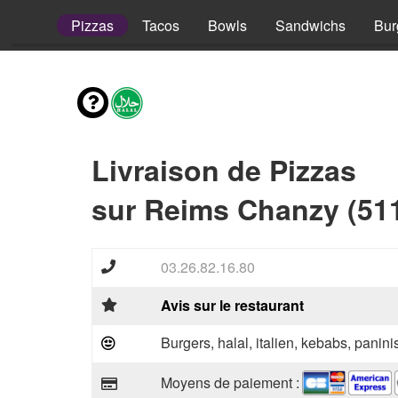
envies
Pizzas
Tacos
Bowls
Sandwichs
Bur
Livraison de Pizzas
sur Reims Chanzy (51
03.26.82.16.80
Avis sur le restaurant
Burgers, halal, italien, kebabs, panini
Moyens de paiement :