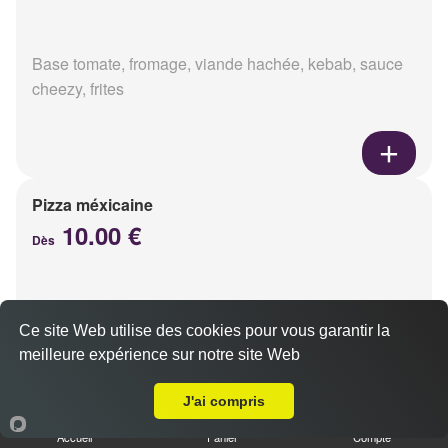
Base tomate, fromage, viande hachée, kebab, sauce
cheezy, frites
Pizza méxicaine
10.00 €
Dès
Base sauce barbecue, fromage, viande hachée,
Ce site Web utilise des cookies pour vous garantir la
chorizo, poivrons
meilleure expérience sur notre site Web
Livraison sur Reims Chanzy
J'ai compris
Accueil
Panier
Compte