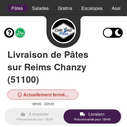
e
Pâtes
Salades
Gratins
Escalopes
Assiett
Livraison de Pâtes
sur Reims Chanzy
(51100)
Actuellement fermé...
18h00 - 22h30
À emporter
Livraison
Précommande pour 18h20
Précommande pour 18h45