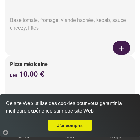
Base tomate, fromage, viande hachée, kebab, sauce
cheezy, frites
Pizza méxicaine
10.00 €
Dès
Base sauce barbecue, fromage, viande hachée,
Ce site Web utilise des cookies pour vous garantir la
chorizo, poivrons
meilleure expérience sur notre site Web
Livraison sur Reims Bois d'Amour
J'ai compris
Accueil
Panier
Compte