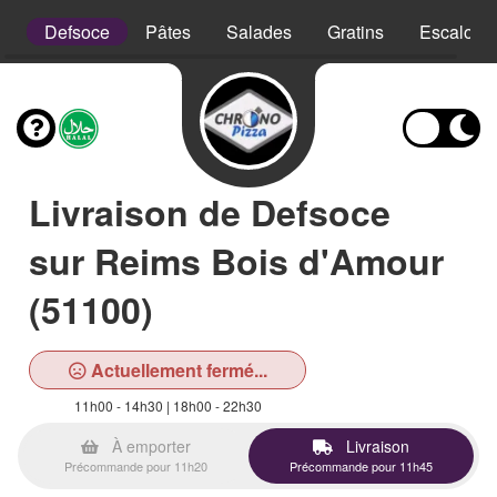
is
Defsoce
Pâtes
Salades
Gratins
Escalope
Livraison de Defsoce
sur Reims Bois d'Amour
(51100)
Actuellement fermé...
11h00 - 14h30 | 18h00 - 22h30
À emporter
Livraison
Précommande pour 11h20
Précommande pour 11h45