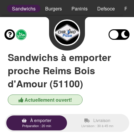
s
Sandwichs
Burgers
Paninis
Defsoce
Pât
Sandwichs à emporter
proche Reims Bois
d'Amour (51100)
Actuellement ouvert!
À emporter
Livraison
Préparation : 20 min
Livraison : 30 à 45 mn