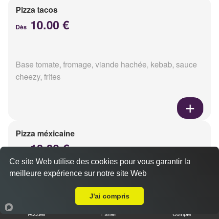
Pizza tacos
10.00 €
Dès
Base tomate, fromage, viande hachée, kebab, sauce
cheezy, frites
Pizza méxicaine
10.00 €
Dès
Ce site Web utilise des cookies pour vous garantir la
meilleure expérience sur notre site Web
A Emporter sur Reims Bois d'Amour
Base sauce barbecue, fromage, viande hachée,
J'ai compris
chorizo, poivrons
Accueil
Panier
Compte