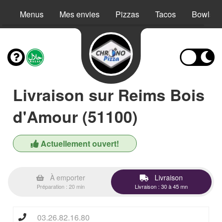
Menus
Mes envies
Pizzas
Tacos
Bowls
Livraison sur Reims Bois
d'Amour (51100)
Actuellement ouvert!
À emporter
Livraison
Préparation : 20 min
Livraison : 30 à 45 mn
03.26.82.16.80