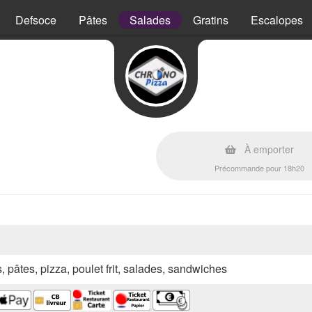
Defsoce
Pâtes
Salades
Gratins
Escalopes
À emporter
Précommande pour 18h20
s, pâtes, pizza, poulet frit, salades, sandwiches