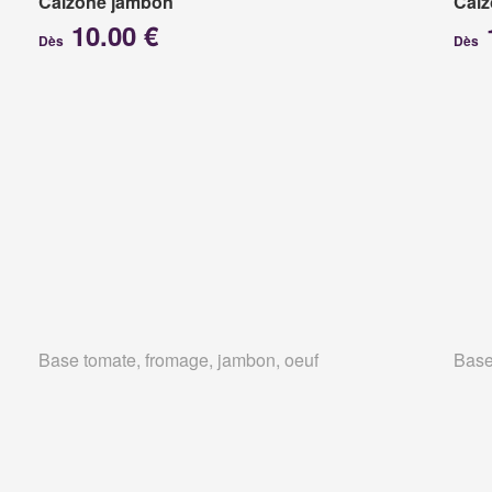
Calzone jambon
Calz
10.00 €
Dès
Dès
Base tomate, fromage, jambon, oeuf
Base