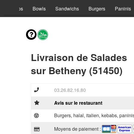
s
Tacos
Bowls
Sandwichs
Burgers
Paninis
Livraison de Salades
sur Betheny (51450)
03.26.82.16.80
Avis sur le restaurant
Burgers, halal, italien, kebabs, panini
Moyens de paiement :