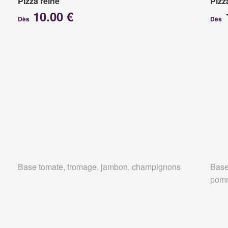
Pizza reine
Pizz
10.00 €
Dès
Dès
Base tomate, fromage, jambon, champignons
Base
pomm