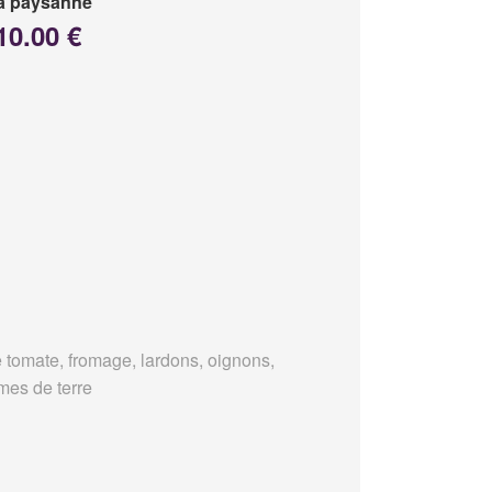
a paysanne
10.00 €
 tomate, fromage, lardons, oignons,
es de terre