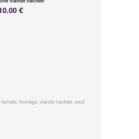
one viande hachée
10.00 €
 tomate, fromage, viande hachée, oeuf