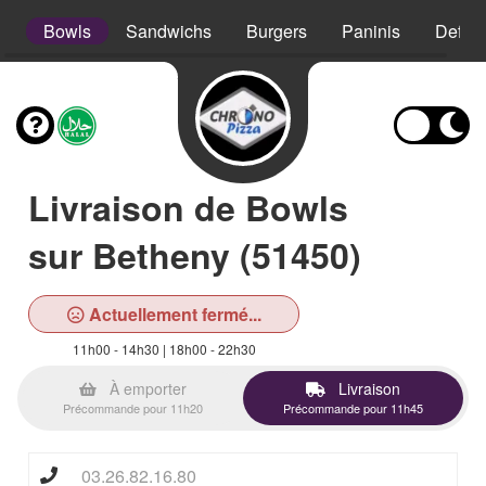
s
Bowls
Sandwichs
Burgers
Paninis
Defso
Livraison de Bowls
sur Betheny (51450)
Actuellement fermé...
11h00 - 14h30 | 18h00 - 22h30
À emporter
Livraison
Précommande pour 11h20
Précommande pour 11h45
03.26.82.16.80