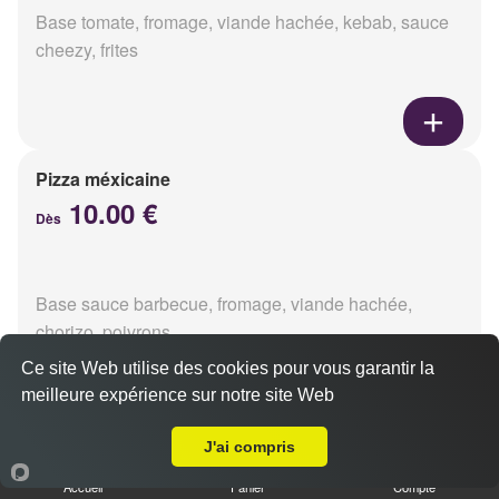
Base tomate, fromage, viande hachée, kebab, sauce
cheezy, frites
Pizza méxicaine
10.00 €
Dès
Base sauce barbecue, fromage, viande hachée,
chorizo, poivrons
Ce site Web utilise des cookies pour vous garantir la
meilleure expérience sur notre site Web
Livraison sur Betheny
J'ai compris
Pizza venizia
10.00 €
Accueil
Panier
Compte