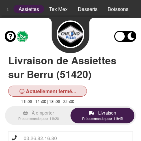
opes
Assiettes
Tex Mex
Desserts
Boissons
Livraison de Assiettes
sur Berru (51420)
Actuellement fermé...
11h00 - 14h30 | 18h00 - 22h30
À emporter
Livraison
Précommande pour 11h20
Précommande pour 11h45
03.26.82.16.80