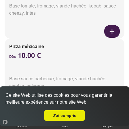
Base tomate, fromage, viande hachée, kebab, sauce
cheezy, frites
Pizza méxicaine
10.00 €
Dès
Base sauce barbecue, fromage, viande hachée,
chorizo, poivrons
Ce site Web utilise des cookies pour vous garantir la
meilleure expérience sur notre site Web
Livraison sur Berru
J'ai compris
Pizza venizia
10.00 €
Accueil
Panier
Compte