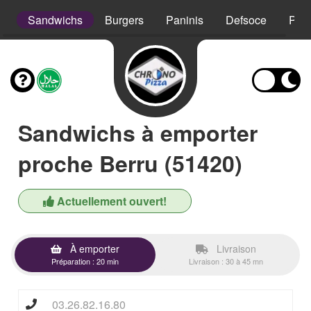
s
Sandwichs
Burgers
Paninis
Defsoce
Pât
Sandwichs à emporter
proche Berru (51420)
Actuellement ouvert!
À emporter
Livraison
Préparation : 20 min
Livraison : 30 à 45 mn
03.26.82.16.80