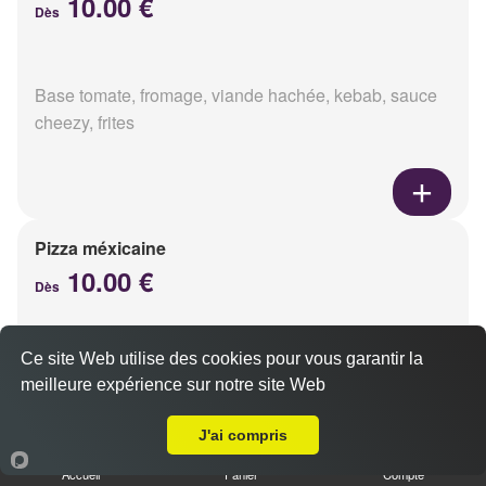
10.00 €
Dès
Base tomate, fromage, viande hachée, kebab, sauce
cheezy, frites
Pizza méxicaine
10.00 €
Dès
Ce site Web utilise des cookies pour vous garantir la
Base sauce barbecue, fromage, viande hachée,
meilleure expérience sur notre site Web
chorizo, poivrons
A Emporter sur Berru
J'ai compris
Accueil
Panier
Compte