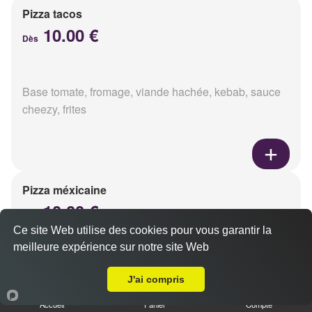
Pizza tacos
10.00 €
Dès
Base tomate, fromage, viande hachée, kebab, sauce
cheezy, frites
Pizza méxicaine
10.00 €
Dès
Ce site Web utilise des cookies pour vous garantir la
meilleure expérience sur notre site Web
A Emporter sur Reims Sainte Anne
Base sauce barbecue, fromage, viande hachée,
J'ai compris
chorizo, poivrons
Accueil
Panier
Compte