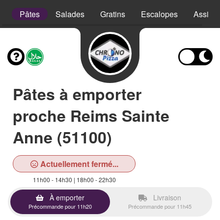
e
Pâtes
Salades
Gratins
Escalopes
Assiett
Pâtes à emporter
proche Reims Sainte
Anne (51100)
Actuellement fermé...
11h00 - 14h30 | 18h00 - 22h30
À emporter
Livraison
Précommande pour 11h20
Précommande pour 11h45