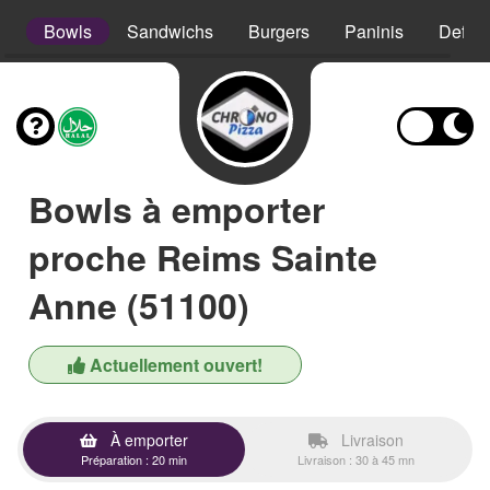
s
Bowls
Sandwichs
Burgers
Paninis
Defso
Bowls à emporter
proche Reims Sainte
Anne (51100)
Actuellement ouvert!
À emporter
Livraison
Préparation : 20 min
Livraison : 30 à 45 mn