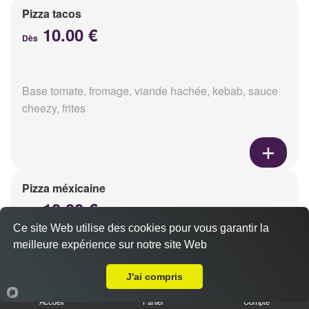
Pizza tacos
10.00 €
Dès
Base tomate, fromage, viande hachée, kebab, sauce
cheezy, frites
Pizza méxicaine
10.00 €
Dès
Ce site Web utilise des cookies pour vous garantir la
meilleure expérience sur notre site Web
A Emporter sur Reims Sainte Anne
Base sauce barbecue, fromage, viande hachée,
J'ai compris
chorizo, poivrons
Accueil
Panier
Compte