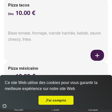
Pizza tacos
10.00 €
Dès
Base tomate, fromage, viande hachée, kebab, sauce
cheezy, frites
Pizza méxicaine
10.00 €
Dès
Ce site Web utilise des cookies pour vous garantir la
meilleure expérience sur notre site Web
A Emporter sur Reims Saint-Nicaise
Base sauce barbecue, fromage, viande hachée,
J'ai compris
chorizo, poivrons
Accueil
Panier
Compte