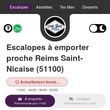
ns
Escalopes
Assiettes
Tex Mex
Desserts
Bo
Escalopes à emporter
proche Reims Saint-
Nicaise (51100)
Actuellement fermé...
11h00 - 14h30 | 18h00 - 22h30
À emporter
Livraison
Précommande pour 11h20
Précommande pour 11h45