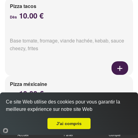
Pizza tacos
10.00 €
Dès
Base tomate, fromage, viande hachée, kebab, sauce
cheezy, frites
Pizza méxicaine
10.00 €
Dès
Ce site Web utilise des cookies pour vous garantir la
meilleure expérience sur notre site Web
A Emporter sur Reims Saint-Nicaise
Base sauce barbecue, fromage, viande hachée,
J'ai compris
chorizo, poivrons
Accueil
Panier
Compte