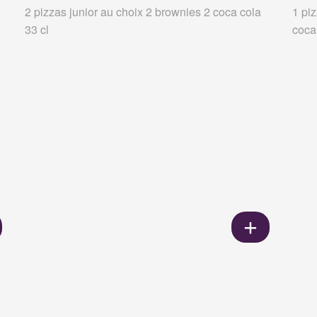
2 pizzas junior au choix 2 brownies 2 coca cola
1 pi
33 cl
coca