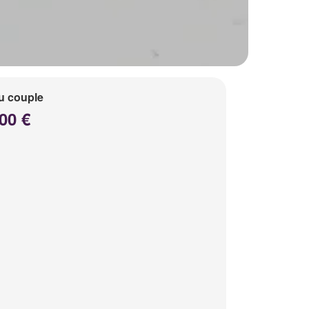
u couple
00 €