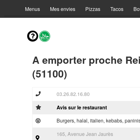
Menus
Mes envies
Pizzas
Tacos
Bo
A emporter proche Re
(51100)
03.26.82.16.80
Avis sur le restaurant
Burgers, halal, italien, kebabs, panini
165, Avenue Jean Jaurès