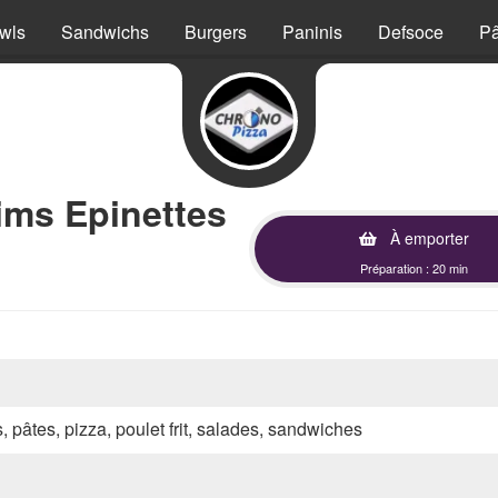
wls
Sandwichs
Burgers
Paninis
Defsoce
Pâ
ims Epinettes
À emporter
Préparation : 20 min
s, pâtes, pizza, poulet frit, salades, sandwiches