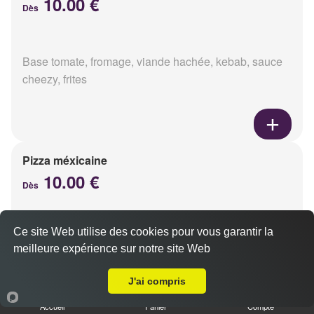
10.00 €
Dès
Base tomate, fromage, viande hachée, kebab, sauce
cheezy, frites
Pizza méxicaine
10.00 €
Dès
Ce site Web utilise des cookies pour vous garantir la
Base sauce barbecue, fromage, viande hachée,
meilleure expérience sur notre site Web
chorizo, poivrons
A Emporter sur Pomacle
J'ai compris
Accueil
Panier
Compte