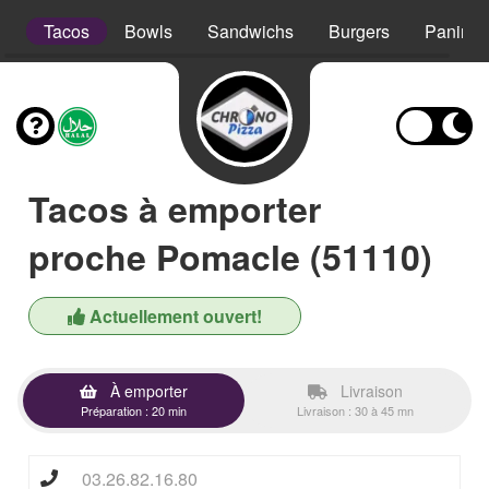
s
Tacos
Bowls
Sandwichs
Burgers
Paninis
Tacos à emporter
proche Pomacle (51110)
Actuellement ouvert!
À emporter
Livraison
Préparation : 20 min
Livraison : 30 à 45 mn
03.26.82.16.80