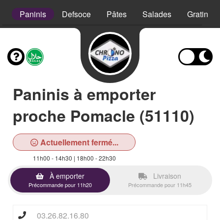
s
Paninis
Defsoce
Pâtes
Salades
Gratins
Paninis à emporter
proche Pomacle (51110)
Actuellement fermé...
11h00 - 14h30 | 18h00 - 22h30
À emporter
Livraison
Précommande pour 11h20
Précommande pour 11h45
03.26.82.16.80