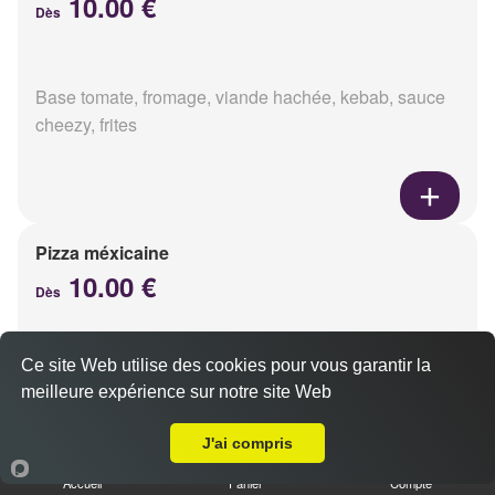
10.00 €
Dès
Base tomate, fromage, viande hachée, kebab, sauce
cheezy, frites
Pizza méxicaine
10.00 €
Dès
Ce site Web utilise des cookies pour vous garantir la
Base sauce barbecue, fromage, viande hachée,
meilleure expérience sur notre site Web
chorizo, poivrons
A Emporter sur Pomacle
J'ai compris
Accueil
Panier
Compte