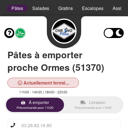
e
Pâtes
Salades
Gratins
Escalopes
Assiett
Pâtes à emporter
proche Ormes (51370)
Actuellement fermé...
11h00 - 14h30 | 18h00 - 22h30
À emporter
Livraison
Précommande pour 11h20
Précommande pour 11h45
03.26.82.16.80