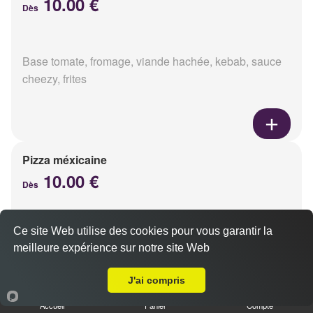
10.00 €
Dès
Base tomate, fromage, viande hachée, kebab, sauce
cheezy, frites
Pizza méxicaine
10.00 €
Dès
Ce site Web utilise des cookies pour vous garantir la
Base sauce barbecue, fromage, viande hachée,
meilleure expérience sur notre site Web
chorizo, poivrons
A Emporter sur Ormes
J'ai compris
Accueil
Panier
Compte