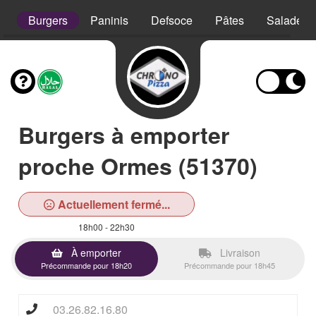
s
Burgers
Paninis
Defsoce
Pâtes
Salades
Burgers à emporter
proche Ormes (51370)
Actuellement fermé...
18h00 - 22h30
À emporter
Livraison
Précommande pour 18h20
Précommande pour 18h45
03.26.82.16.80