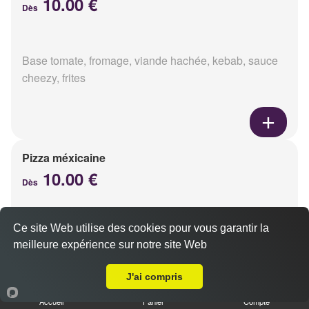
10.00 €
Dès
Base tomate, fromage, viande hachée, kebab, sauce
cheezy, frites
Pizza méxicaine
10.00 €
Dès
Ce site Web utilise des cookies pour vous garantir la
Base sauce barbecue, fromage, viande hachée,
meilleure expérience sur notre site Web
chorizo, poivrons
A Emporter sur Ormes
J'ai compris
Accueil
Panier
Compte