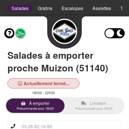
s
Salades
Gratins
Escalopes
Assiettes
Tex
Salades à emporter
proche Muizon (51140)
Actuellement fermé...
18h00 - 22h30
À emporter
Livraison
Précommande pour 18h20
Précommande pour 18h45
03.26.82.16.80