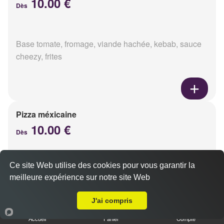
10.00 €
Dès
Base tomate, fromage, viande hachée, kebab, sauce
cheezy, frites
Pizza méxicaine
10.00 €
Dès
Ce site Web utilise des cookies pour vous garantir la
Base sauce barbecue, fromage, viande hachée,
meilleure expérience sur notre site Web
chorizo, poivrons
A Emporter sur Muizon
J'ai compris
Accueil
Panier
Compte