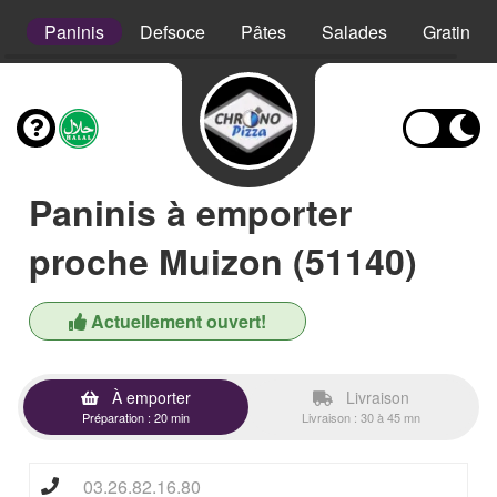
s
Paninis
Defsoce
Pâtes
Salades
Gratins
Paninis à emporter
proche Muizon (51140)
Actuellement ouvert!
À emporter
Livraison
Préparation : 20 min
Livraison : 30 à 45 mn
03.26.82.16.80