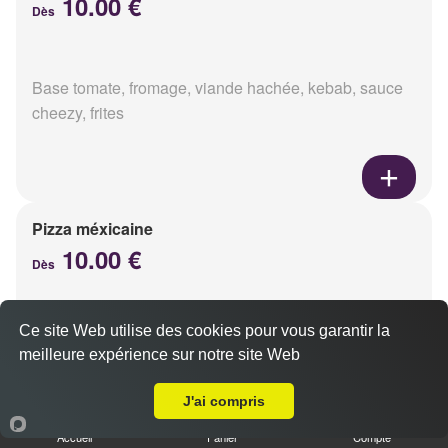
10.00 €
Dès
Base tomate, fromage, viande hachée, kebab, sauce
cheezy, frites
Pizza méxicaine
10.00 €
Dès
Ce site Web utilise des cookies pour vous garantir la
Base sauce barbecue, fromage, viande hachée,
meilleure expérience sur notre site Web
chorizo, poivrons
A Emporter sur Muizon
J'ai compris
Accueil
Panier
Compte