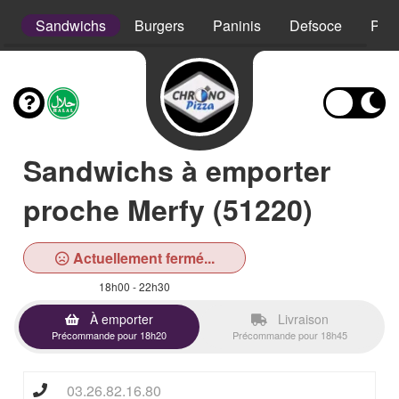
s
Sandwichs
Burgers
Paninis
Defsoce
Pât
Sandwichs à emporter
proche Merfy (51220)
Actuellement fermé...
18h00 - 22h30
À emporter
Livraison
Précommande pour 18h20
Précommande pour 18h45
03.26.82.16.80