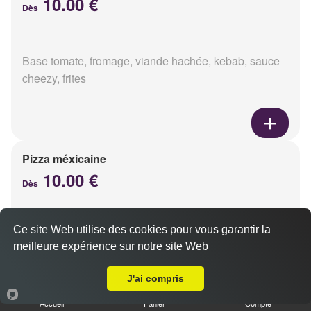
10.00 €
Dès
Base tomate, fromage, viande hachée, kebab, sauce
cheezy, frites
Pizza méxicaine
10.00 €
Dès
Ce site Web utilise des cookies pour vous garantir la
Base sauce barbecue, fromage, viande hachée,
meilleure expérience sur notre site Web
chorizo, poivrons
A Emporter sur Merfy
J'ai compris
Accueil
Panier
Compte