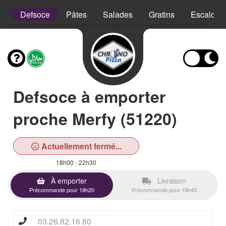
is
Defsoce
Pâtes
Salades
Gratins
Escalope
Defsoce à emporter
proche Merfy (51220)
Actuellement fermé...
18h00 - 22h30
À emporter
Livraison
Précommande pour 18h20
Précommande pour 18h45
03.26.82.16.80