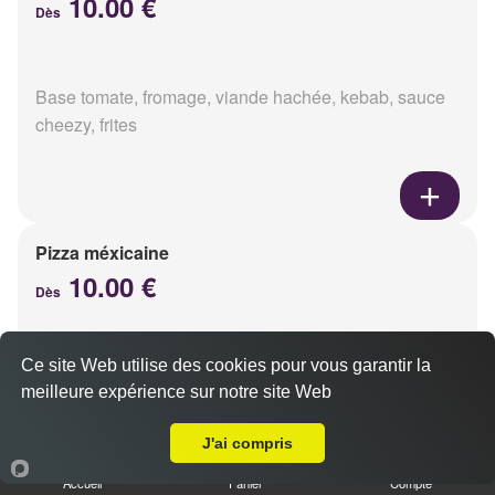
10.00 €
Dès
Base tomate, fromage, viande hachée, kebab, sauce
cheezy, frites
Pizza méxicaine
10.00 €
Dès
Ce site Web utilise des cookies pour vous garantir la
Base sauce barbecue, fromage, viande hachée,
meilleure expérience sur notre site Web
chorizo, poivrons
A Emporter sur Merfy
J'ai compris
Accueil
Panier
Compte