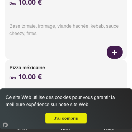
10.00 €
Dès
Base tomate, fromage, viande hachée, kebab, sauce
cheezy, frites
Pizza méxicaine
10.00 €
Dès
Ce site Web utilise des cookies pour vous garantir la
Base sauce barbecue, fromage, viande hachée,
meilleure expérience sur notre site Web
chorizo, poivrons
A Emporter sur Loivre
J'ai compris
Accueil
Panier
Compte