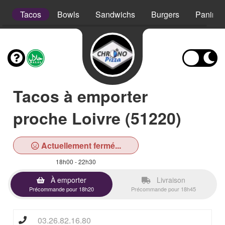
s
Tacos
Bowls
Sandwichs
Burgers
Paninis
Tacos à emporter
proche Loivre (51220)
Actuellement fermé...
18h00 - 22h30
À emporter
Livraison
Précommande pour 18h20
Précommande pour 18h45
03.26.82.16.80