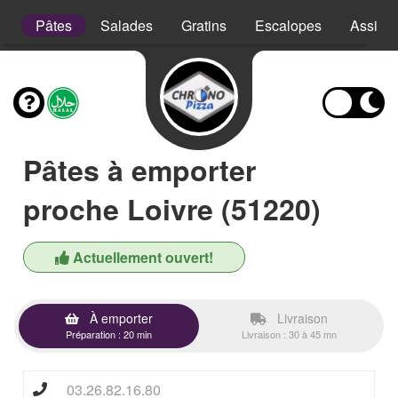
e
Pâtes
Salades
Gratins
Escalopes
Assiett
Pâtes à emporter
proche Loivre (51220)
Actuellement ouvert!
À emporter
Livraison
Préparation : 20 min
Livraison : 30 à 45 mn
03.26.82.16.80