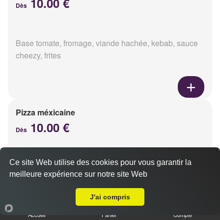
10.00 €
Dès
Base tomate, fromage, viande hachée, kebab, sauce
cheezy, frites
Pizza méxicaine
10.00 €
Dès
Ce site Web utilise des cookies pour vous garantir la
Base sauce barbecue, fromage, viande hachée,
meilleure expérience sur notre site Web
chorizo, poivrons
A Emporter sur Loivre
J'ai compris
Accueil
Panier
Compte