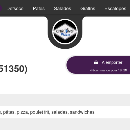
Defsoce
Pâtes
Salades
Gratins
Escalopes
À emporter
51350)
Précommande pour 18h20
s, pâtes, pizza, poulet frit, salades, sandwiches