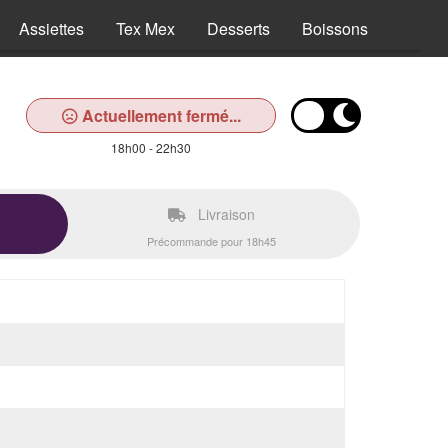
Assiettes
Tex Mex
Desserts
Boissons
Actuellement fermé...
18h00 - 22h30
Livraison
Précommande pour 18h45