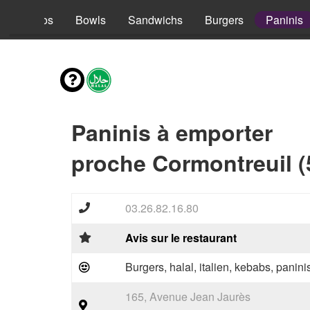
s
Tacos
Bowls
Sandwichs
Burgers
Paninis
Paninis à emporter
proche Cormontreuil (
03.26.82.16.80
Avis sur le restaurant
Burgers, halal, italien, kebabs, panini
165, Avenue Jean Jaurès