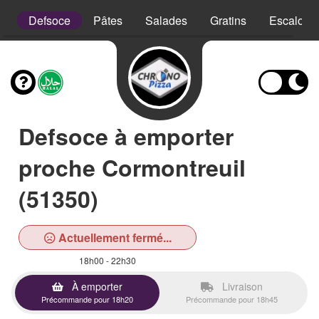
is
Defsoce
Pâtes
Salades
Gratins
Escalope
Defsoce à emporter
proche Cormontreuil
(51350)
Actuellement fermé...
18h00 - 22h30
À emporter
Livraison
Précommande pour 18h20
Précommande pour 18h45