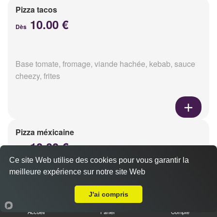
Pizza tacos
10.00 €
Dès
Base tomate, fromage, viande hachée, kebab, sauce
cheezy, frites
Pizza méxicaine
10.00 €
Dès
Ce site Web utilise des cookies pour vous garantir la
meilleure expérience sur notre site Web
A Emporter sur Cormontreuil
Base sauce barbecue, fromage, viande hachée,
J'ai compris
chorizo, poivrons
Accueil
Panier
Compte