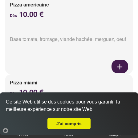
Pizza americaine
10.00 €
Dès
Base tomate, fromage, viande hachée, merguez, oeuf
Pizza miami
10.00 €
Dès
Ce site Web utilise des cookies pour vous garantir la
meilleure expérience sur notre site Web
A Emporter sur Cormontreuil
Base tomate, fromage, chorizo, oeuf
J'ai compris
Accueil
Panier
Compte