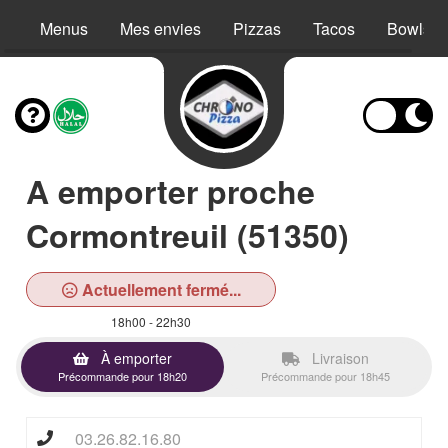
Menus
Mes envies
Pizzas
Tacos
Bowls
A emporter proche
Cormontreuil (51350)
Actuellement fermé...
18h00 - 22h30
À emporter
Livraison
Précommande pour 18h20
Précommande pour 18h45
03.26.82.16.80