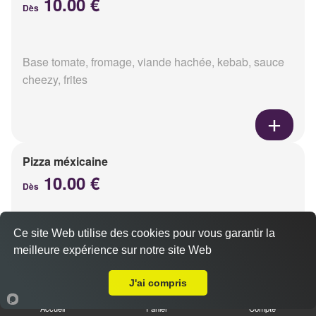
10.00 €
Dès
Base tomate, fromage, viande hachée, kebab, sauce
cheezy, frites
Pizza méxicaine
10.00 €
Dès
Ce site Web utilise des cookies pour vous garantir la
Base sauce barbecue, fromage, viande hachée,
meilleure expérience sur notre site Web
chorizo, poivrons
A Emporter sur Caurel
J'ai compris
Accueil
Panier
Compte