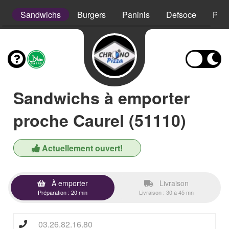
s
Sandwichs
Burgers
Paninis
Defsoce
Pât
Sandwichs à emporter
proche Caurel (51110)
Actuellement ouvert!
À emporter
Livraison
Préparation : 20 min
Livraison : 30 à 45 mn
03.26.82.16.80